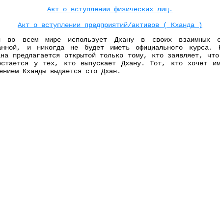
Акт о вступлении физических лиц.
Акт о вступлении предприятий/активов ( Кханда )
ей во всем мире использует Дхану в своих взаимных о
ванной, и никогда не будет иметь официального курса. 
ана предлагается открытой только тому, кто заявляет, что
остается у тех, кто выпускает Дхану. Тот, кто хочет и
ением Кханды выдается сто Дхан.