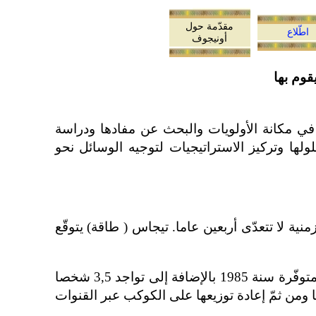
مقدّمة حول
اطّلاع
أونيجوف
قوم بها
ي مكانة الأولويات والبحث عن مفادها ودراسة
لولها وتركيز الاستراتيجيات لتوجيه الوسائل نحو
منية لا تتعدّى أربعين عاما. تيجاس ( طاقة) يتوقّع
مشكلة 2- مياه الشفة هي محدودة. سوف يكون توفّر مياه الشفة سنة 2050 بنسبة نصف الكميّة التي كانت متوفّرة سنة 1985 بالإضافة إلى تواجد 3,5 شخصا
ها ومن ثمّ إعادة توزيعها على الكوكب عبر القنوات