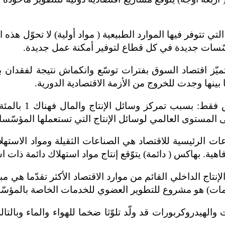
لدان التي تتوفر فيها الموارد الطبيعية ( مواد أولية) لا تحوّل 
مؤسّسات جديدة في كل قطاع
لتوفير أمكنة عمل جديدة.
سلبية. يتميّز اقتصاد السوق بفترات توسّع وانكماش نتيجة لفقد
بينها وجدت للخروج من الأزمة الاقتصادية الدورية.
لى المستوى العالمي لوسائل الإنتاج التي تستعملها المؤسّسا
 القطاعات الرئيسية للاقتصاد هي الصناعات الثقيلة ومواد الاست
فاهية. بهاكس ( دائمة) يتوّقع إنتاج مواد استهلاك دائمة ذات
وريات والهيدروكربورات قد ولّد تلوّثا ضخما للهواء والماء وبا