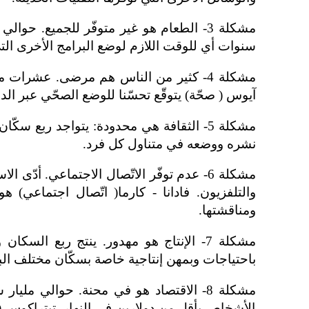
سنوات أي للوقت اللازم لوضع البرامج الأخرى التي 
مشكلة 4- كثير من الناس هم مرضى. عشرات ملايين الأشخاص يموتون بسبب قلّة الأدوية لمكافحة أمراض
آيوس ( صحّة) يتوقّع تحسّنا للوضع الصحّي عبر الد
مشكلة 5- الثقافة هي محدودة: يتواجد ربع 
نشره ووضعه في متناول كل فرد.
مشكلة 6- عدم توفّر الاتّصال الاجتماعي. أ
والتلفزيون. فادانا - كارما( اتّصال اجتماعي)
ومناقشتها.
مشكلة 7- الإنتاج هو مهدور. ينتج ربع ال
باحتياجات وبمهن إنتاجية خاصة بسكّان مختلف الب
الأشخاص بأقل من دولارين في النهار. تيتراكوس (