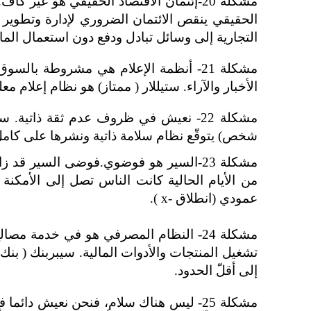
الحقيقي ينقص الائتمان الضروري لإدارة وتطوير
التجارية إلى وسائل تبادل ودفع دون استعمال الما
مشكلة 21- أنظمة الإعلام هي مشروطة بالسوق. يفضّل إنتاج وتوزيع الأنظمة والأجهزة للمتعة الذاتية عوضا عن
الأخبار والآراء.
ستيللار ( ممتاز) هو نظام إعلام م
مشكلة 22- نعيش في ظروف عدم ثقة ذاتي
شخص) يتوقّع نظام سلامة ذاتية ونشرها على كام
مشكلة 23-السير هو فوضوي.فوضى السير 
من الأيام الحالية كانت الناس تصل إلى الأمكنة
عمودي (انطلاق -
x
).
مشكلة 24- النظام المصرفي هو في خدمة
تشغيل المنتجات والأدوات المالية. سيبربنك ( بن
إلى أقلّ الحدود.
مشكلة 25- ليس هناك سلام، فنحن نعيش دا