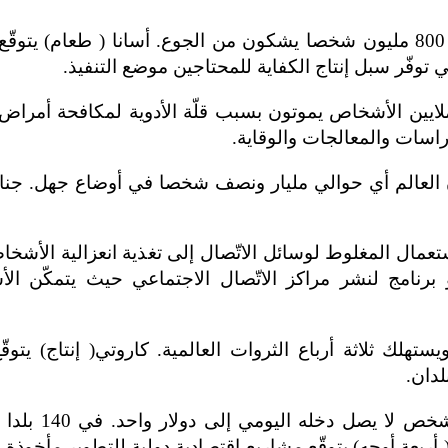
مشكلة 3- الطعام هو غير متوفّر للجميع. حوالي 800 مليون شخصا يشكون من الجوع.
توفّر سبل إنتاج الكفاية للمحتاجين موضع التنفيذ.
راسات والمعالجات والوقاية.
سكّان العالم أي حوالي مليار ونصف شخصا في أوضاع جهل. جنانا
دّى الاستعمال المغلوط لوسائل الاتّصال إلى تغذية انعزالية ال
 هو برنامج لنشر مراكز الاتّصال الاجتماعي حيث يتمكّن 
سكان ويستهلك ثلاثة أرباع الثروات العالمية. كاروتي( إنتاج)
لدان.
 أربعة أوجه) يتوقّع مشاريع اقتصادية دولية للتطوير مأخوذ