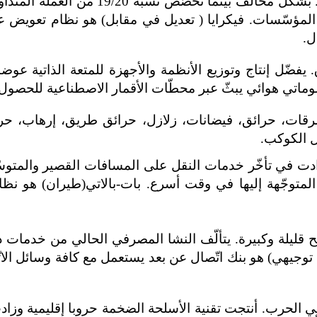
مشكلة 20-إئتمان الاقتصاد الحقيقي هو غير
 المؤسّسات. فيكرايا ( تعديل في مقابل) هو نظام تعويض
ل.
علوماتي هوائي يبثّ عبر محطّات الأقمار الاصطناعية للحصو
ة. سرقات، حرائق، فيضانات، زلازل، حرائق طريق، إرهاب، ح
ل الكوكب.
قد زادت في تأخّر خدمات النقل على المسافات القصير والمت
 المتوجّهة إليها في وقت أسرع. بات-بالاتي(طيران) هو ن
 مصالح قليلة وكبيرة. يتألّف النشا المصرفي الحالي من خ
ك توجيهي) هو بنك اتّصال عن بعد يستعمل مع كافة وسائل الا
ئما في الحرب. أنتجت تقنية الأسلحة الضخمة حروبا إقليمية و