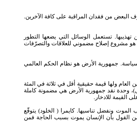
خوّف البعض من فقدان المراقبة على كافة الآخرين.
ا عن تهذيبها. تستعمل الوسائل التي يضعها التطور
ل) هو مشروع إصلاح مضموني للعلاقات والتصرّفات
لى السياسة. جمهورية الأرض هو نظام الحكم العالمي
دين العام ولها قيمة حقيقية أقل في ثلاثة في المئة
)، وحدة نقد جمهورية الأرض هي مضمونة كاملة
 القيمة للادخار.
اب الموت ونفضل تناسيها. كايمرا ( الخلود) يتوقّع
 من القول بأن الإنسان يموت بسبب الحاجة فمن