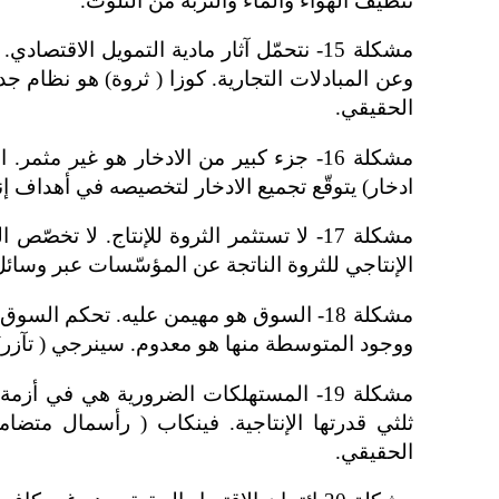
تنظيف الهواء والماء والتربة من التلوّث.
وعن المبادلات التجارية. كوزا ( ثروة) هو نظام جد
الحقيقي.
مشكلة 16- جزء كبير من الادخار هو غير
ادخار) يتوقّع تجميع الادخار لتخصيصه في أهداف
مشكلة 17- لا تستثمر الثروة للإنتاج. لا 
الإنتاجي للثروة الناتجة عن المؤسّسات عبر وسائل 
مشكلة 18- السوق هو مهيمن عليه. تحكم 
ووجود المتوسطة منها هو معدوم. سينرجي ( تآزر)
مشكلة 19- المستهلكات الضرورية هي ف
ثلثي قدرتها الإنتاجية. فينكاب ( رأسمال متضا
الحقيقي.