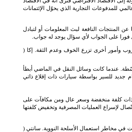
 كاف. بشكل مخالف بينما تخصّص نسبة 19/20 من العملة المتداولة إلى الاقتصاد الافتراضي فنرى أنه في الاقتصاد
 عالمي للمدفوعات
التجارية
الذي
يحوّل
الإئتمانات
المنتجات النافعة لبث المعلومات أو
لتبادل
ل فورا على الجواب لأي سؤال يوجد له جواب.
روب وأمور أخرى تزرع الخوف وعدم الثقة. إكا (
وسّطة. عندما كانت وسائل النقل في الماضي أبطأ
ظام جديد للسير بواسطة سيارات ذات إقلاع ذاتي
دمات ذات كلفة منخفضة وسعر عال ومن مكافآت على
تّصال لإسراع العمليات المصرفية وتخفيض كلفتها
زادت في مخاطر استعمال الأسلحة النووية. سانتي (