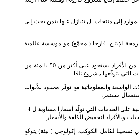
هذه الموارد إلى منتجات بل تتنازل عنها بثمن بخث إلى
ان برمجة الإنتاج. فارجا ( مجمّع) هو مؤسسة عالمية
مشكلة 11- الثروة هي محصورة ببعض الأشخاص فقط: بسبب تمركز وسائل الإنتاج والمال فهناك 1 بالمئة من الأفراد يستحوذ على أكثر من 50 بالمئة من
ت التي يتوقّعها مشروع نافا.
هلاك الواسعة والمعلوماتية مع توفّر محدود للأدوات
 استعمال مستمر.
مشكلة 13- ثمن الخدمات لا يحتمل. أربع أخماس الإنتاج الداخلي القائم من موارد الاقتصاد الأكثر تقدّما هي مبنية على الخدمات التي تولّد أسعارا مساوية ل 4 ،
لتالي تسخينا لكامل الكوكب. إكولوجي ( بيئة) يتوقّع