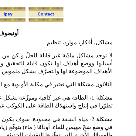
Ipsy
Contact
أونيجوف 
مشاكل، أفكار، موارد، تنظيم.
لا توجد مشاكل مادّية غير قابلة للحلّ ولكن من ا
أسبابها ووضع أهداف لها تكون قابلة للتحقيق وإيج
الأهداف الموضوعة لها والتصرّف بشكل ملموس والت
الثلاثون مشكلة التي تعتبر في مكانة الأولوية مع ا
مشكلة 1- الطاقة هي غير كافية وموزّعة بشك
تطوّرا في إنتاج واستهلاك الطاقة على الكوكب عبر 
في وضع شحّ مهيمن للماء. أوداقا ( ماء) يتوقّع زيا
والوسائل الأخرى التي توفّرها التقنيات الحديثة.