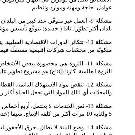
عوامل: حاجة ومهنة وموارد وتنظيم.
مشكلة 9- العمل غير متوفّر. عدد كبير من الب
بلدان أكثر تطوّرا. نافا ( جديدة) يتوقّع تأسيس 
مشكلة 10- تتكاثر الدورات الاقتصادية ال
متكونّة من مجمّعات شركات إقليمية مستقلّة فيما 
الثروة العالمية. كارنا (إنتاج) هو مشروع تطوير ع
مشكلة 12- تنقص مواد الاستهلاك الدائمة.
والمعدّات أي لتلك المواد التي تجعل الحياة أكثر ر
5 ولغاية 10 مرات أكثر من كلفة الإنتاج. سيفا (خدمات) هو مشروع للتطوير العضوي للخدمات الخاصة بالمؤسّسات وبالأفراد لتخفيض الكلفة والأسعار.
مشكلة 14- وضع البيئة لا يطاق. حرق الأحف