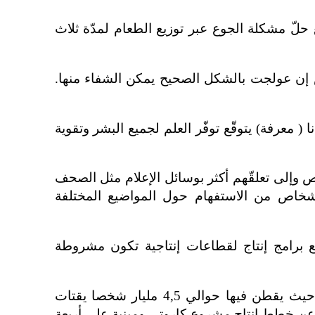
 أسانا ( طعام) يتوقّع حلّ مشكلة الجوع عبر توزيع الطعام لمدّة ثلاث
إن عولجت بالشكل الصحيح يمكن الشفاء منها.
 ( معرفة) يتوقّع توفّر العلم لجميع البشر وتقوية
أشخاص وإلى تعلقّهم أكثر بوسائل الإعلام مثل الصحف
الأشخاص من الاستفهام حول المواضيع المختلفة
 يتوقّع برامج إنتاج لقطاعات إنتاجية تكون مشروطة
مشكلة 8- الاقتصاد هو في محنة. حوالي مليار شخص لا يصل دخله اليومي إلى دولار واحد. في 140 بلدا حيث يقطن فيها حوالي 4,5 مليار شخصا يقتات
ة عن خطط إنتاج مشروع كاروتي ومبنية على أربعة