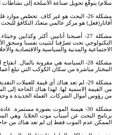
سلام) يتوقّع تحويل صناعة الأسلحة إلى نشاطات أخر
مشكلة 26- البحث هو غير كاف. تخصّص موا
أفاتار(فعل) هو مركز عالمي متعدّد التكافؤ للبحث
مشكلة 27- أصبحنا أنانيين أكثر وكذابين
التكنولوجي تحت تصرّفنا لتثبيت نفسنا وسحق الآ
الاجتماعية والمدنية والسياسية والاقتصادية والأخلا
مشكلة 28- السياسة هي مقرونة بالمال. ا
المختار مباشرة من سكان الكوكب التي تبلغ أعمارهم من 16 سن
مشكلة 29- لم تعد هناك أي قيمة للعملات 
من القيمة الاسمية لها. لهذا هناك الحاجة إلى ا
من رؤوس أموال الشركات. العملة الجديدة ه وحدة
مشكلة 30- هيمنة الموت بصورة مستمرة. ع
برنامج البحث عن أسباب موت الخلايا. وهي المش
الممكن عدم الموت فقط إن لم تعد هناك من حاج