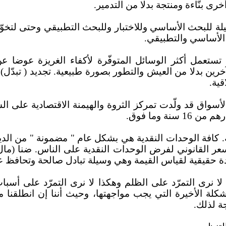
ى بنّاءة ومنتجة بدلا من التدمير.
رد قليلة للبحث الأساسي وللاختبار وللبحث التطبيقي وحتى لت
 الأساسي والتطبيقي.
 وخبثاء. تستعمل أكثر الوسائل المتوفّرة لأكفاء الغريزة عوض
خرين بدلا من العيش والتطور بصورة طبيعية.
تجديد ( تبدّ
قية.
نفتاح الأسواق قد ولّدت تمركز الثروة والهيمنة الاقتصادية ع
ة وما فوق.
النقدية. كافة الوحدات النقدية هي بشكل عام " مضمونة " من ال
لسعر القانوني لفرض الوحدات النقدية على الناس. ضنا
(مال
 حقيقية لقياس القيمة وهي وسيلة تبادل صالحة وتحافظ على
ادة لا نرى التمرّد على الظلم وهكذا لا نرى التمرّد على أسب
كلة الأخيرة التي يجب مواجهتها، وحيث أننا إن انطلقنا
ة لذلك.