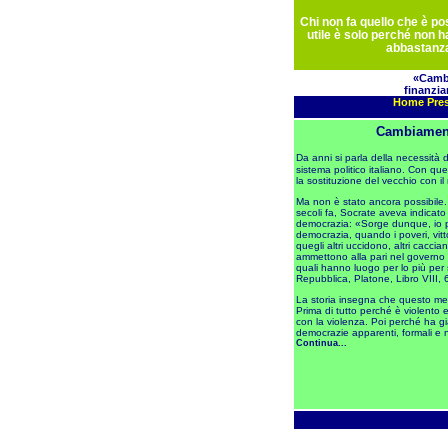
Chi non fa quello che è pos
utile è solo perché non 
abbastanz
«Cambi
finanzia
Home
Pre
Cambiamen
Da anni si parla della necessità d
sistema politico italiano. Con qu
la sostituzione del vecchio con il
Ma non è stato ancora possibile. 
secoli fa, Socrate aveva indicat
democrazia: «Sorge dunque, io 
democrazia, quando i poveri, vitto
quegli altri uccidono, altri caccian
ammettono alla pari nel governo e
quali hanno luogo per lo più per 
Repubblica, Platone, Libro VIII, 
La storia insegna che questo me
Prima di tutto perché è violento 
con la violenza. Poi perché ha g
democrazie apparenti, formali e n
Continua...