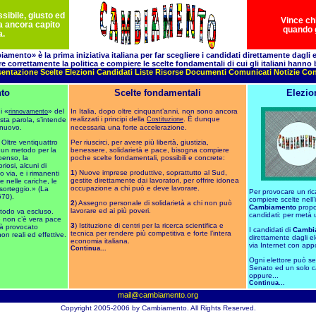
sibile, giusto ed
Vince chi
ha ancora capito
quando g
a.
amento» è la prima iniziativa italiana per far scegliere i candidati direttamente dagli el
re correttamente la politica e compiere le scelte fondamentali di cui gli italiani hanno
sentazione
Scelte
Elezioni
Candidati
Liste
Risorse
Documenti
Comunicati
Notizie
Con
to
Scelte fondamentali
Elezio
i «
» del
In Italia, dopo oltre cinquant’anni, non sono ancora
rinnovamento
realizzati i principi della
. È dunque
esta parola, s’intende
Costituzione
 nuovo.
necessaria una forte accelerazione.
Oltre ventiquattro
Per riuscirci, per avere più libertà, giustizia,
o un metodo per la
benessere, solidarietà e pace, bisogna compiere
penso, la
poche scelte fondamentali, possibili e concrete:
riosi, alcuni di
1
) Nuove imprese produttive, soprattutto al Sud,
o via, e i rimanenti
gestite direttamente dai lavoratori, per offrire idonea
 nelle cariche, le
occupazione a chi può e deve lavorare.
sorteggio.» (La
Per provocare un ric
670).
compiere scelte nell’
2
) Assegno personale di solidarietà a chi non può
Cambiamento
propon
lavorare ed ai più poveri.
todo va escluso.
candidati: per metà
e non c’è vera pace
3
) Istituzione di centri per la ricerca scientifica e
ià provocato
I candidati di
Cambi
tecnica per rendere più competitiva e forte l’intera
on reali ed effettive.
direttamente dagli e
economia italiana.
via Internet con app
Continua...
Ogni elettore può se
Senato ed un solo c
oppure...
Continua...
mail@cambiamento.org
Copyright 2005-2006 by Cambiamento. All Rights Reserved.