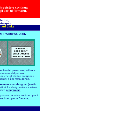
 resiste e continua
li altri si fermano.
ettori,
 bisogno.
tatti
Links
ni Politiche 2006
ambio del personale politico e
interesse del popolo,
e che gli elettori scelgano i
 uomini e per metà donne.
amento
sono designati (scelti)
lettori. La designazione avviene
osito
programma
.
gnalare un solo candidato per il
andidato per la Camera,